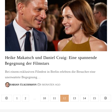
Heike Makatsch und Daniel Craig: Eine spannende
Begegnung der Filmstars
Bei einem exklusiven Filmfest in Berlin erlebten die Besucher eine
unerwartete Begegnung…
FABIAN ÜLKERMANN
9 MONATEN AGO
1
2
…
10
11
12
13
14
15