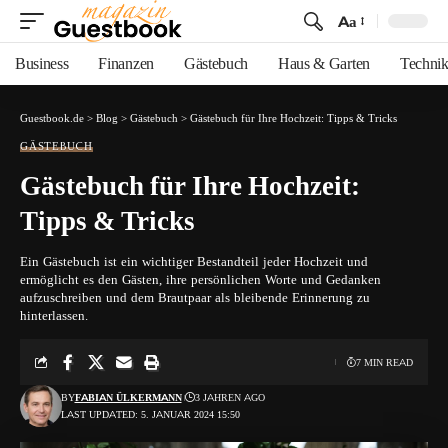
Aa
Font
Resizer
Business
Finanzen
Gästebuch
Haus & Garten
Techni
Guestbook.de
>
Blog
>
Gästebuch
>
Gästebuch für Ihre Hochzeit: Tipps & Tricks
GÄSTEBUCH
Gästebuch für Ihre Hochzeit:
Tipps & Tricks
Ein Gästebuch ist ein wichtiger Bestandteil jeder Hochzeit und
ermöglicht es den Gästen, ihre persönlichen Worte und Gedanken
aufzuschreiben und dem Brautpaar als bleibende Erinnerung zu
hinterlassen.
7 MIN READ
BY
FABIAN ÜLKERMANN
3 JAHREN AGO
LAST UPDATED: 5. JANUAR 2024 15:50