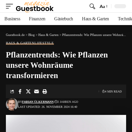
Aa
Font
Resizer
Business
Finanzen
Gästebuch
Haus & Garten
Techni
Guestbook.de
>
Blog
>
Haus & Garten
>
Pflanzentrends: Wie Pflanzen unsere Wohnräume transformieren
HAUS & GARTEN
LIFESTYLE
Pflanzentrends: Wie Pflanzen
unsere Wohnräume
transformieren
4 MIN READ
BY
FABIAN ÜLKERMANN
2 JAHREN AGO
LAST UPDATED: 26. NOVEMBER 2024 16:40