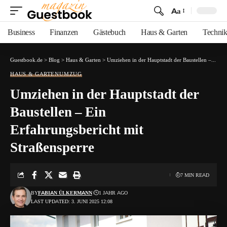
Aa
Font
Resizer
Business
Finanzen
Gästebuch
Haus & Garten
Techni
Guestbook.de
>
Blog
>
Haus & Garten
>
Umziehen in der Hauptstadt der Baustellen – Ein Erfahrungsbericht mit Straßensperre
HAUS & GARTEN
UMZUG
Umziehen in der Hauptstadt der
Baustellen – Ein
Erfahrungsbericht mit
Straßensperre
7 MIN READ
BY
FABIAN ÜLKERMANN
1 JAHR AGO
LAST UPDATED: 3. JUNI 2025 12:08