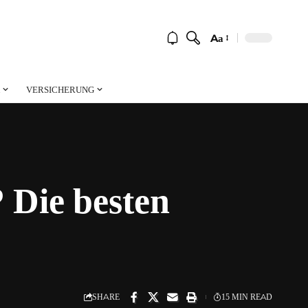
Aa
Font
Resizer
VERSICHERUNG
 Die besten
SHARE
15 MIN READ