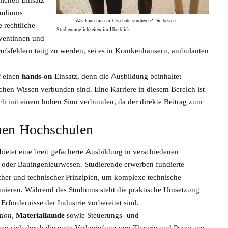
tudiums
Was kann man mit Fachabi studieren? Die besten
 rechtliche
Studienmöglichkeiten im Überblick
ventinnen und
ufsfeldern tätig zu werden, sei es in Krankenhäusern, ambulanten
f einen
hands-on
-Einsatz, denn die Ausbildung beinhaltet
schen Wissen verbunden sind. Eine Karriere in diesem Bereich ist
uch mit einem hohen Sinn verbunden, da der direkte Beitrag zum
hen Hochschulen
ietet eine breit gefächerte Ausbildung in verschiedenen
 oder Bauingenieurwesen. Studierende erwerben fundierte
her und technischer Prinzipien, um komplexe technische
imieren. Während des Studiums steht die praktische Umsetzung
fordernisse der Industrie vorbereitet sind.
tion
,
Materialkunde
sowie Steuerungs- und
en sich durch die enge Verknüpfung von Theorie und Praxis aus,