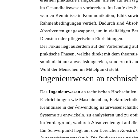
im Gesundheitswesen vorbereiten. Im Laufe des S
werden Kenntnisse in Kommunikation, Ethik sowie
Rahmenbedingungen vertieft. Dadurch sind Absol
Absolventen gut gewappnet, um in vielfältigen Ber
Diensten oder pflegerischen Einrichtungen.
Der Fokus liegt außerdem auf der Vorbereitung au
praktische Phasen, welche direkt mit dem theoreti
somit nicht nur abwechslungsreich, sondern oft a
Wohl der Menschen im Mittelpunkt steht.
Ingenieurwesen an technisc
Das
Ingenieurwesen
an technischen Hochschulen b
Fachrichtungen wie Maschinenbau, Elektrotechnik
Kenntnisse in der Anwendung naturwissenschaftlic
Systeme zu entwickeln, zu analysieren und zu opt
im Vordergrund, wodurch Absolventen gut auf die Er
Ein Schwerpunkt liegt auf den Bereichen
Konstruk
Automatisierungstechnik. Die Studiengänge zeichn