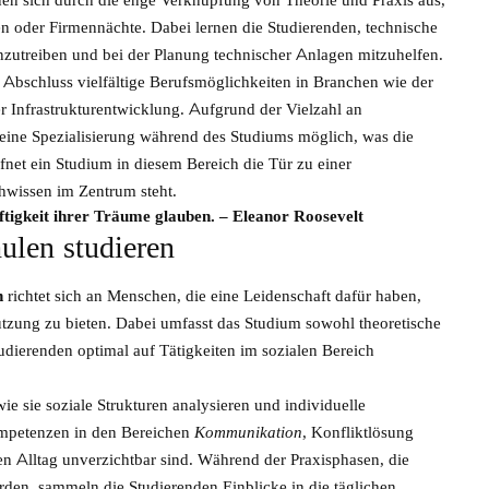
n oder Firmennächte. Dabei lernen die Studierenden, technische
zutreiben und bei der Planung technischer Anlagen mitzuhelfen.
bschluss vielfältige Berufsmöglichkeiten in Branchen wie der
r Infrastrukturentwicklung. Aufgrund der Vielzahl an
 eine Spezialisierung während des Studiums möglich, was die
fnet ein Studium in diesem Bereich die Tür zu einer
hwissen im Zentrum steht.
ftigkeit ihrer Träume glauben. – Eleanor Roosevelt
ulen studieren
n
richtet sich an Menschen, die eine Leidenschaft dafür haben,
ützung zu bieten. Dabei umfasst das Studium sowohl theoretische
udierenden optimal auf Tätigkeiten im sozialen Bereich
ie sie soziale Strukturen analysieren und individuelle
ompetenzen in den Bereichen
Kommunikation
, Konfliktlösung
len Alltag unverzichtbar sind. Während der Praxisphasen, die
rden, sammeln die Studierenden Einblicke in die täglichen